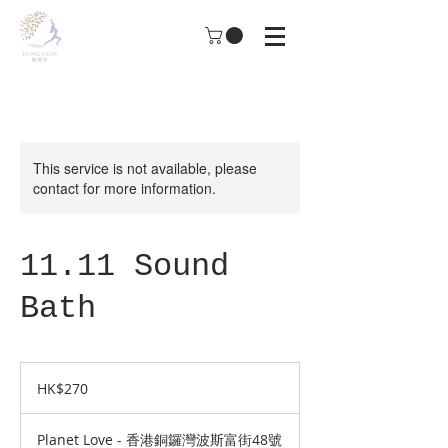
This service is not available, please
contact for more information.
11.11 Sound
Bath
270
Hong
HK$270
Kong
dollars
Planet Love - 香港銅鑼灣波斯富街48號