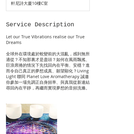
軒尼詩大廈10樓C室
Service Description
Let our True Vibrations realise our True
Dreams
全球外在環境處於蛻變前的大混亂，感到無所
適從？不知那裏才是盡頭？如何在風雨飄搖、
巨浪席捲的情況下先找回內在平衡、安穩？進
而令自己真正的夢想成真、願望顯化？Living
Light 聯同 Planet Love Aromatherapy 誠邀
你參加一場先調正自身頻率、與真我從新連結
尋回內在平靜，再繼而實現夢想的音頻洗滌。