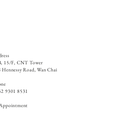
ress
B, 15/F, CNT Tower
 Hennessy Road, ​Wan Chai
one
52 9301 8531
 Appointment