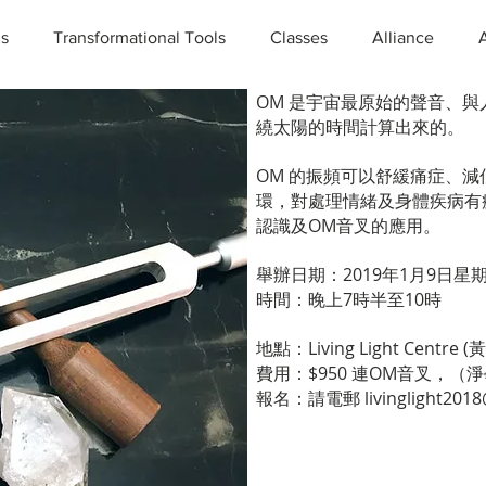
ns
Transformational Tools
Classes
Alliance
OM 是宇宙最原始的聲音、與人的
繞太陽的時間計算出來的。
OM 的振頻可以舒緩痛症、
環，對處理情緒及身體疾病有
認識及OM音叉的應用。
舉辦日期：2019年1月9日星
時間：晚上7時半至10時
地點：Living Light Centr
費用：$950 連OM音叉，（淨
報名：請電郵 livinglight2018@