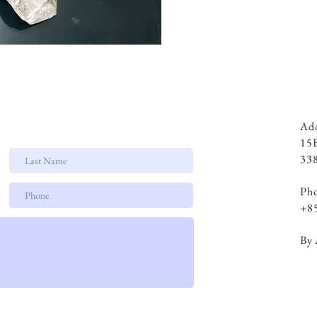
Add
15
338
Ph
+8
By