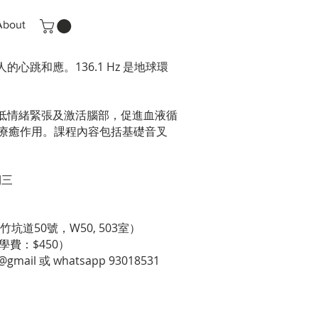
About
心跳和應。136.1 Hz 是地球環
減低情緒緊張及激活腦部，促進血液循
療癒作用。課程內容包括基礎音叉
期三
e (黃竹坑道50號，W50, 503室）
學費：$450）
gmail 或 whatsapp 93018531